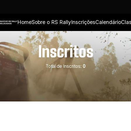
Home
Sobre o RS Rally
Inscrições
Calendário
Clas
Inscritos
Total de Inscritos:
0